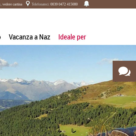
s,
vedere cartina
Telefonateci:
0039 0472 415080
o
Vacanza a Naz
Ideale per