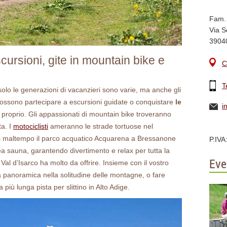
Fam.
Via S
3904
cursioni, gite in mountain bike e
C
T
olo le generazioni di vacanzieri sono varie, ma anche gli
si possono partecipare a escursioni guidate o conquistare
le
i
 proprio. Gli appassionati di mountain bike troveranno
ta. I
motociclisti
ameranno le strade tortuose nel
di maltempo il parco acquatico Acquarena a Bressanone
P.IV
ea sauna, garantendo divertimento e relax per tutta la
Eve
 Val d’Isarco ha molto da offrire. Insieme con il vostro
a panoramica nella solitudine delle montagne, o fare
a più lunga pista per slittino in Alto Adige.