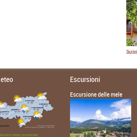
Scrivi
eteo
Escursioni
Escursione delle mele
Servizio meteo provinciale