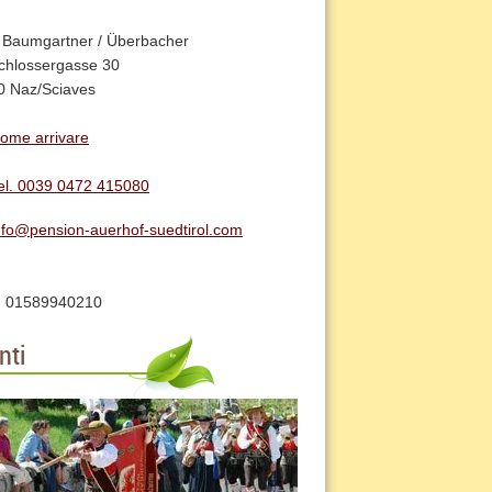
 Baumgartner / Überbacher
chlossergasse 30
0 Naz/Sciaves
ome arrivare
el. 0039 0472 415080
nfo@pension-auerhof-suedtirol.com
A: 01589940210
nti