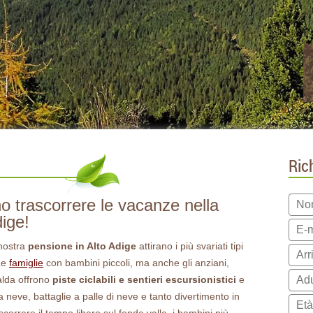
Ric
o trascorrere le vacanze nella
dige!
 nostra
pensione in Alto Adige
attirano i più svariati tipi
 Le
famiglie
con bambini piccoli, ma anche gli anziani,
alda offrono
piste ciclabili e sentieri escursionistici
e
a neve, battaglie a palle di neve e tanto divertimento in