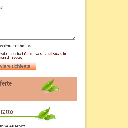
sletter abbonare
ovate la nostra
informativa sulla privacy e le
ioni di revoca.
nviare richiesta
ferte
tatto
ione Auerhof