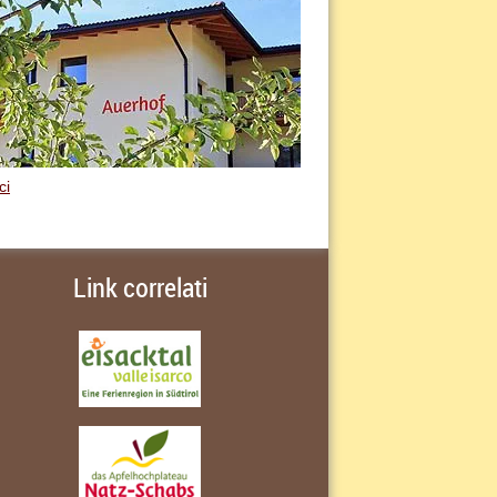
ci
Link correlati