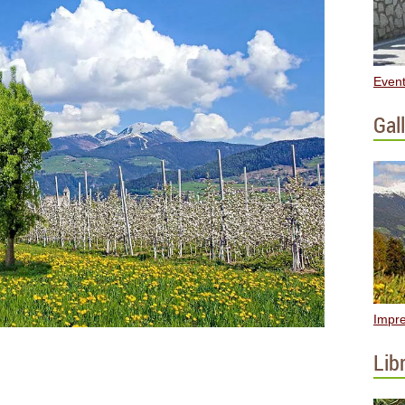
Event
Gall
Impre
Libr