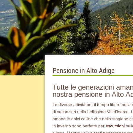
Pensione in Alto Adige
Tutte le generazioni aman
nostra pensione in Alto A
Le diverse attività per il tempo libero nella
di vacanzieri nella bellissima Val d’Isarco.
amano le dolci colline che nella stagione c
in inverno sono perfette per
escursioni
sull