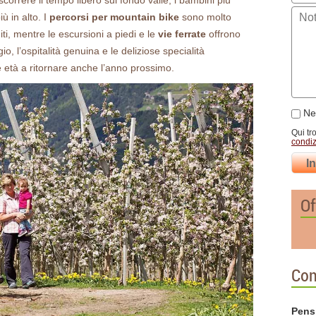
ascorrere il tempo libero sul fondo valle, i bambini più
ù in alto. I
percorsi per mountain bike
sono molto
ti, mentre le escursioni a piedi e le
vie ferrate
offrono
o, l’ospitalità genuina e le deliziose specialità
 le età a ritornare anche l’anno prossimo.
New
Qui tr
condiz
I
Of
Con
Pens