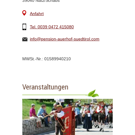
39040 Natz/Schabs
Anfahrt
Tel. 0039 0472 415080
info@pension-auerhof-suedtirol.com
MWSt.-Nr.: 01589940210
Veranstaltungen