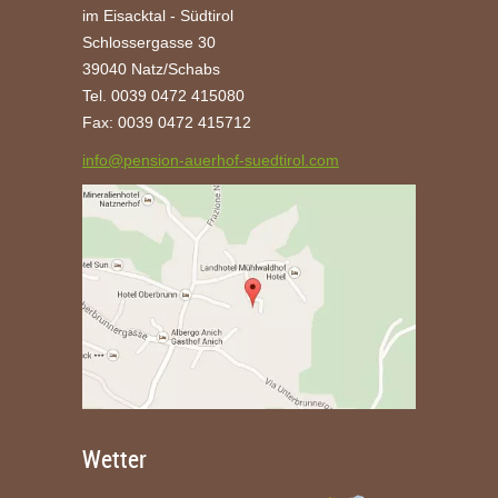
im Eisacktal - Südtirol
Schlossergasse 30
39040 Natz/Schabs
Tel. 0039 0472 415080
Fax: 0039 0472 415712
info@pension-auerhof-suedtirol.com
Wetter